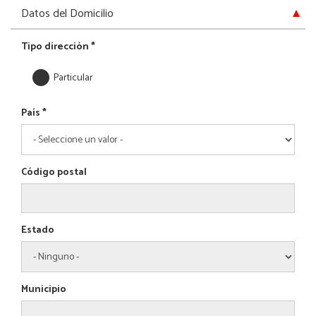
Ocultar
Datos del Domicilio
Tipo dirección
*
Particular
País
*
Código postal
Estado
Municipio