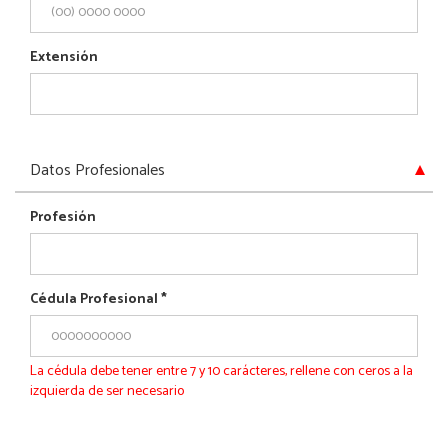
Extensión
Ocultar
Datos Profesionales
Profesión
Cédula Profesional
*
La cédula debe tener entre 7 y 10 carácteres, rellene con ceros a la
izquierda de ser necesario