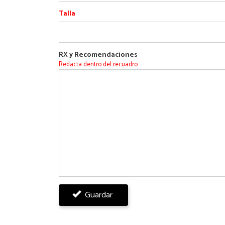
Talla
RX y Recomendaciones
Redacta dentro del recuadro
RX
Pestañas
y
Guardar
Recomendaciones
verticales