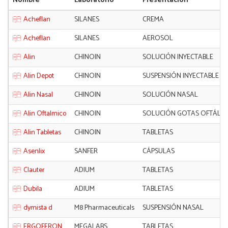
Nombre
Laboratorio
Presentación
Acheflan
SILANES
CREMA
Acheflan
SILANES
AEROSOL
Alin
CHINOIN
SOLUCIÓN INYECTABLE
Alin Depot
CHINOIN
SUSPENSIÓN INYECTABLE
Alin Nasal
CHINOIN
SOLUCIÓN NASAL
Alin Oftalmico
CHINOIN
SOLUCIÓN GOTAS OFTÁLM
Alin Tabletas
CHINOIN
TABLETAS
Asenlix
SANFER
CÁPSULAS
Clauter
ADIUM
TABLETAS
Dubila
ADIUM
TABLETAS
dymista d
M8 Pharmaceuticals
SUSPENSIÓN NASAL
ERGOFERON
MEGALABS
TABLETAS