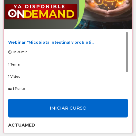
Webinar “Micobiota intestinal y probióti...
1h 30min
1 Tema
1 Video
1 Punto
Número de Registro: 6510/2026
INICIAR CURSO
Sin costo
ACTUAMED