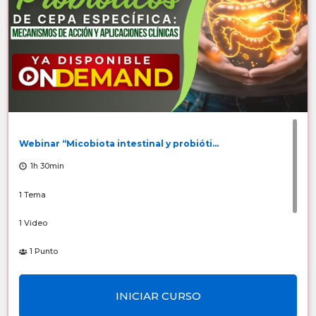
Webinar “Micobiota intestinal y probióti...
1h 30min
1 Tema
1 Video
1 Punto
Número de Registro: 6510/2026
INICIAR CURSO
Sin costo