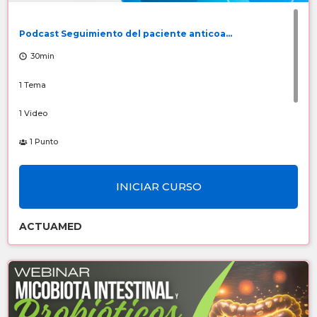
Podcast Seguimiento del paciente anticoa...
30min
1 Tema
1 Video
1 Punto
Número de Registro: 6526/2026
INICIAR CURSO
Sin costo
ACTUAMED