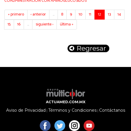
COADMINISTRACIÓN CON AMINOGLUCÓSIDOS
« primero
‹ anterior
…
8
9
10
11
12
13
14
15
16
…
siguiente ›
última »
ACTUAMED.COM.MX
Aviso de Privacidad
Términos y Condiciones
Contáctanos
|
|