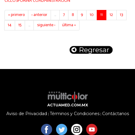
CICLOSPORINA COADMINISTRACIÓN
« primero
‹ anterior
…
7
8
9
10
11
12
13
14
15
…
siguiente ›
última »
ACTUAMED.COM.MX
Aviso de Privacidad
Términos y Condiciones
Contáctanos
|
|