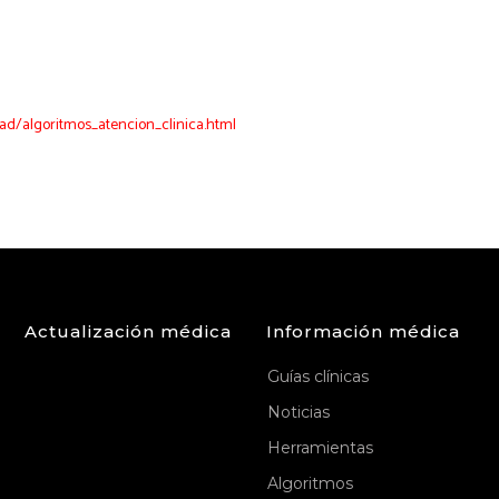
dad/algoritmos_atencion_clinica.html
Actualización médica
Información médica
Guías clínicas
Noticias
Herramientas
Algoritmos