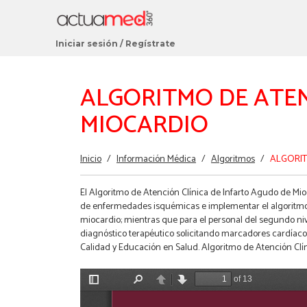
Iniciar sesión
/
Regístrate
ALGORITMO DE ATEN
MIOCARDIO
Estás
Inicio
/
Información Médica
/
Algoritmos
/
ALGORIT
aquí
El Algoritmo de Atención Clínica de Infarto Agudo de Mioc
de enfermedades isquémicas e implementar el algoritmo de
miocardio; mientras que para el personal del segundo nive
diagnóstico terapéutico solicitando marcadores cardíacos
Calidad y Educación en Salud. Algoritmo de Atención Clí