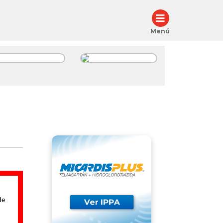
Menú
Ácido
Telmisartán
cetilsalicílico -
Ver más
torvastatina -
amipril
Ver más
de