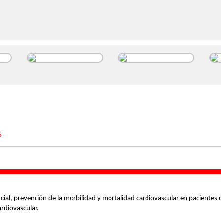
-
Ácido
Apixaban
Ver más
tranexámico
a
A
Ver más
R
S
encial, prevención de la morbilidad y mortalidad cardiovascular en pacientes 
rdiovascular.