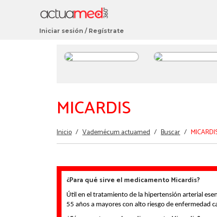
Iniciar sesión
/
Regístrate
Apixabán
Amlodipino 
Ver más
Telmisartán
MICARDIS
Ver más
Estás
Inicio
/
Vademécum actuamed
/
Buscar
/
MICARDI
aquí
¿Para qué sirve el medicamento Micardis?
Útil en el tratamiento de la hipertensión arterial es
55 años a mayores con alto riesgo de enfermedad ca