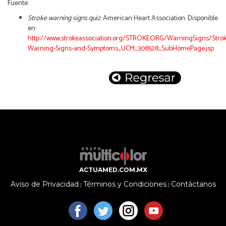
Fuente:
Stroke warning signs quiz
. Ameri
can Heart Association. Disponible
en:
http://www.strokeassociation.org/STROKEORG/WarningSigns/Strok
Warning-Signs-and-Symptoms_UCM_308528_SubHomePage.jsp
ACTUAMED.COM.MX
Aviso de Privacidad
Términos y Condiciones
Contáctanos
|
|