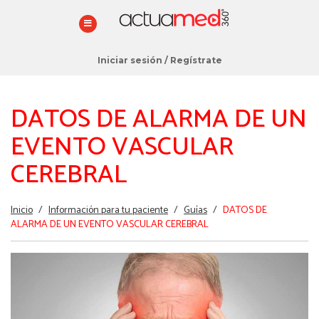
Iniciar sesión
/
Regístrate
DATOS DE ALARMA DE UN
EVENTO VASCULAR
CEREBRAL
Estás
Inicio
/
Información para tu paciente
/
Guías
/
DATOS DE
aquí
ALARMA DE UN EVENTO VASCULAR CEREBRAL