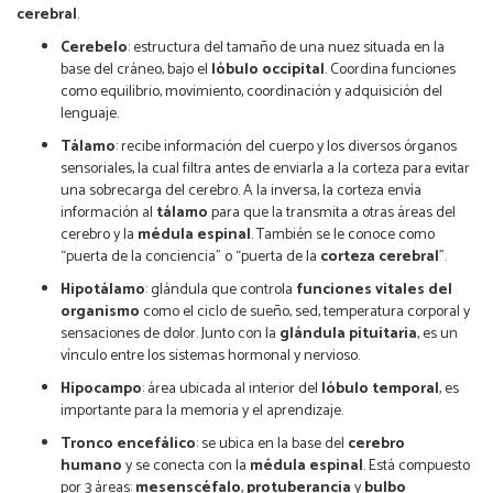
cerebral
.
Cerebelo
: estructura del tamaño de una nuez situada en la
base del cráneo, bajo el
lóbulo occipital
. Coordina funciones
como equilibrio, movimiento, coordinación y adquisición del
lenguaje.
Tálamo
: recibe información del cuerpo y los diversos órganos
sensoriales, la cual filtra antes de enviarla a la corteza para evitar
una sobrecarga del cerebro. A la inversa, la corteza envía
información al
tálamo
para que la transmita a otras áreas del
cerebro y la
médula espinal
. También se le conoce como
“puerta de la conciencia” o “puerta de la
corteza cerebral
”.
Hipotálamo
: glándula que controla
funciones vitales del
organismo
como el ciclo de sueño, sed, temperatura corporal y
sensaciones de dolor. Junto con la
glándula pituitaria
, es un
vínculo entre los sistemas hormonal y nervioso.
Hipocampo
: área ubicada al interior del
lóbulo temporal
, es
importante para la memoria y el aprendizaje.
Tronco encefálico
: se ubica en la base del
cerebro
humano
y se conecta con la
médula espinal
. Está compuesto
por 3 áreas:
mesenscéfalo
,
protuberancia
y
bulbo