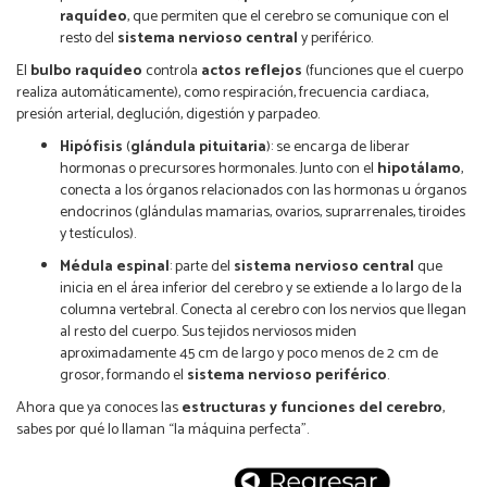
raquídeo
, que permiten que el cerebro se comunique con el
resto del
sistema nervioso central
y periférico.
El
bulbo raquídeo
controla
actos reflejos
(funciones que el cuerpo
realiza automáticamente), como respiración, frecuencia cardiaca,
presión arterial, deglución, digestión y parpadeo.
Hipófisis
(
glándula pituitaria
): se encarga de liberar
hormonas o precursores hormonales. Junto con el
hipotálamo
,
conecta a los órganos relacionados con las hormonas u órganos
endocrinos (glándulas mamarias, ovarios, suprarrenales, tiroides
y testículos).
Médula espinal
: parte del
sistema nervioso central
que
inicia en el área inferior del cerebro y se extiende a lo largo de la
columna vertebral. Conecta al cerebro con los nervios que llegan
al resto del cuerpo. Sus tejidos nerviosos miden
aproximadamente 45 cm de largo y poco menos de 2 cm de
grosor, formando el
sistema nervioso periférico
.
Ahora que ya conoces las
estructuras y funciones del cerebro
,
sabes por qué lo llaman “la máquina perfecta”.