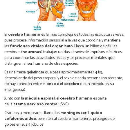
El
cerebro humano
es la más compleja de todas las estructuras vivas,
pues procesa información sensorial a la vez que coordina y mantiene
las
funciones vitales del organismo
. Hasta un billón de células
nerviosas (
neuronas
) trabajan unidas a través de impulsos eléctricos
para coordinar las actividades físicas y los procesos mentales que
distinguen al ser humano de otras especies.
Es una masa gelatinosa que pesa aproximadamente 1.4 kg,
dependiendo del peso corporal y el sexo de cada persona (no obstante,
no hay conexión entre el
peso del cerebro
de un individuo y su
inteligencia).
Junto con la
médula espinal
, el
cerebro humano
es parte
del
sistema nervioso central
(SNC).
Cráneo y 3 membranas llamadas
meninges
con
líquido
cefalorraquídeo
, permiten al cerebro mantenerse protegido de
golpes en sus 4 lóbulos: