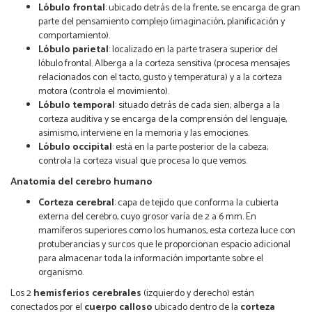
Lóbulo frontal
: ubicado detrás de la frente, se encarga de gran
parte del pensamiento complejo (imaginación, planificación y
comportamiento).
Lóbulo parietal
: localizado en la parte trasera superior del
lóbulo frontal. Alberga a la corteza sensitiva (procesa mensajes
relacionados con el tacto, gusto y temperatura) y a la corteza
motora (controla el movimiento).
Lóbulo temporal
: situado detrás de cada sien; alberga a la
corteza auditiva y se encarga de la comprensión del lenguaje,
asimismo, interviene en la memoria y las emociones.
Lóbulo occipital
: está en la parte posterior de la cabeza;
controla la corteza visual que procesa lo que vemos.
Anatomía del cerebro humano
Corteza cerebral
: capa de tejido que conforma la cubierta
externa del cerebro, cuyo grosor varía de 2 a 6 mm. En
mamíferos superiores como los humanos, esta corteza luce con
protuberancias y surcos que le proporcionan espacio adicional
para almacenar toda la información importante sobre el
organismo.
Los 2
hemisferios cerebrales
(izquierdo y derecho) están
conectados por el
cuerpo calloso
ubicado dentro de la
corteza