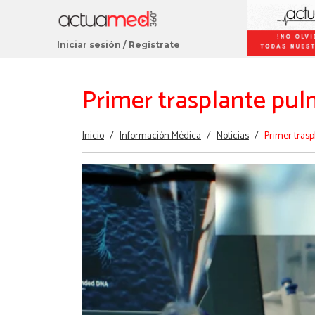
Iniciar sesión
/
Regístrate
Primer trasplante pul
Estás
Inicio
/
Información Médica
/
Noticias
/
Primer tras
aquí