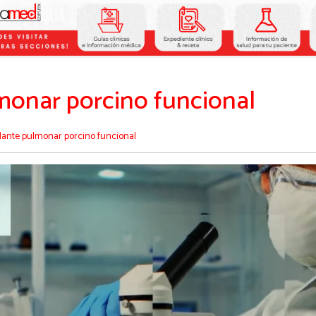
monar porcino funcional
plante pulmonar porcino funcional