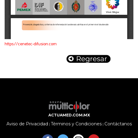
https://cenetec-difusion.com
ACTUAMED.COM.MX
Aviso de Privacidad
Términos y Condiciones
Contáctanos
|
|