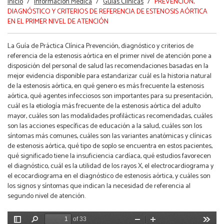
Inicio
/
Información Médica
/
Guías Clínicas
/
PREVENCIÓN,
aquí
DIAGNÓSTICO Y CRITERIOS DE REFERENCIA DE ESTENOSIS AÓRTICA
EN EL PRIMER NIVEL DE ATENCIÓN
La Guía de Práctica Clínica Prevención, diagnóstico y criterios de
referencia de la estenosis aórtica en el primer nivel de atención pone a
disposición del personal de salud las recomendaciones basadas en la
mejor evidencia disponible para estandarizar cuál es la historia natural
de la estenosis aórtica, en qué genero es más frecuente la estenosis
aórtica, qué agentes infecciosos son importantes para su presentación,
cuál es la etiología más frecuente de la estenosis aórtica del adulto
mayor, cuáles son las modalidades profilácticas recomendadas, cuáles
son las acciones específicas de educación a la salud, cuáles son los
síntomas más comunes, cuáles son las variantes anatómicas y clínicas
de estenosis aórtica, qué tipo de soplo se encuentra en estos pacientes,
qué significado tiene la insuficiencia cardíaca, qué estudios favorecen
el diagnóstico, cuál es la utilidad de los rayos X, el electrocardiograma y
el ecocardiograma en el diagnóstico de estenosis aórtica, y cuáles son
los signos y síntomas que indican la necesidad de referencia al
segundo nivel de atención.