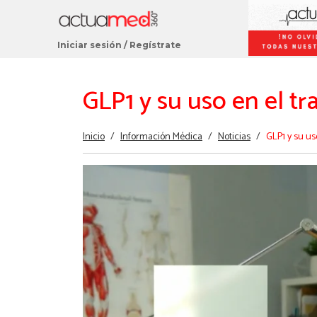
Iniciar sesión
/
Regístrate
GLP1 y su uso en el t
Estás
Inicio
/
Información Médica
/
Noticias
/
GLP1 y su us
aquí