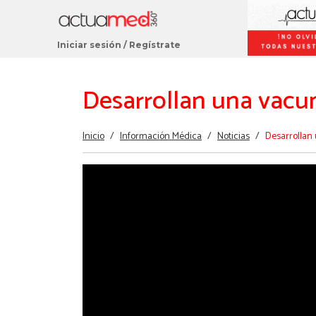
Iniciar sesión
/
Regístrate
Desarrollan una vacu
Estás
Inicio
/
Información Médica
/
Noticias
/
Desarrollan
aquí