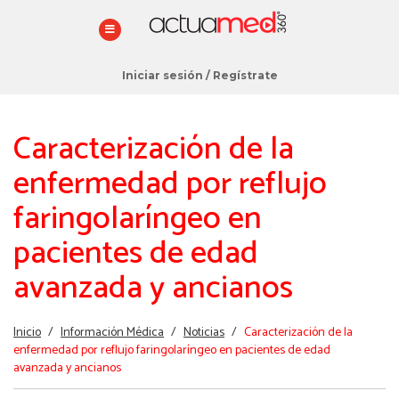
Iniciar sesión
/
Regístrate
Caracterización de la
enfermedad por reflujo
faringolaríngeo en
pacientes de edad
avanzada y ancianos
Estás
Inicio
/
Información Médica
/
Noticias
/
Caracterización de la
aquí
enfermedad por reflujo faringolaríngeo en pacientes de edad
avanzada y ancianos