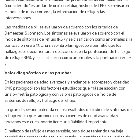
(considerado “estándar de oro” en el diagnóstico de LPR). Se revisaron
el índice de masa corporal, la información de reflujo y las
intervenciones.
Las medidas de pH se evaluaron de acuerdo con los criterios de
DeMeester & Johnson. Los síntomas se evaluaron de acuerdo con el
índice de síntomas de reflujo (RSI) y se clasificaron como anormales si la
puntuación era ≥ 13. Una naso-fibro-laringoscopia permitió que los
hallazgos se documentaran de acuerdo con la puntuación de hallazgo
de reflujo (RFS), y se clasificaron como anormales si la puntuación era ≥
7.
Valor diagnóstico de las pruebas
En los pacientes de edad avanzada y ancianos el sobrepeso y obesidad
(IMC patológico) son los factores estudiados que más se asocian con
una pHmetría patológica y con valores patológicos de índice de
síntomas de reflujo y hallazgo de reflujo.
La gran dispersión obtenida en los resultados del índice de síntomas de
reflujo indica que tampoco en los pacientes de edad avanzada y
ancianos este cuestionario tiene una fiabilidad importante.
El hallazgo de reflujo es más sensible, pero sigue teniendo una baja