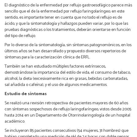
El diagnóstico de la enfermedad por reflujo gastroesofágico parece más
sencillo que el de la enfermedad por reflujo faringolaríngeo; en este
sentido, es importante tener en cuenta que no todo el reflujo es de
ácido, y que la sintomatología y hallazgos pueden variar, por lo que las
pruebas diagnósticas o los tratamientos, deberán orientarse en función
del tipo de reflujo.
Por lo diverso de la sintomatología, sin síntomas patognomónicos, en los
últimos años se han desarrollado y propuesto diversos repertorios de
síntomas para la caracterización clínica de ERFL.
También se han estudiado múltiples factores extrínsecos,
demostrándose la importancia del estilo de vida, el consumo de tabaco,
alcohol, la dieta (excesivamente rica en grasas, bebidas carbonatadas,
sal añadida o cafeína), y el uso de algunos medicamentos.
Estudio de síntomas
Se realizó una revisión retrospectiva de pacientes mayores de 60 años
con síntomas sospechosos de reflujo laringofaríngeo, vistos desde 2005
hasta 2014 en un Departamento de Otorrinolaringología de un hospital
académico.
Se incluyeron 85 pacientes consecutivos (54 mujeres, 31 hombres) que
habían completado una medición de pH de 24 horas con doble sensor