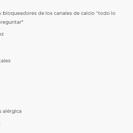
a: bloqueadores de los canales de calcio “todo lo
preguntar"
ez
tales
s alérgica
z