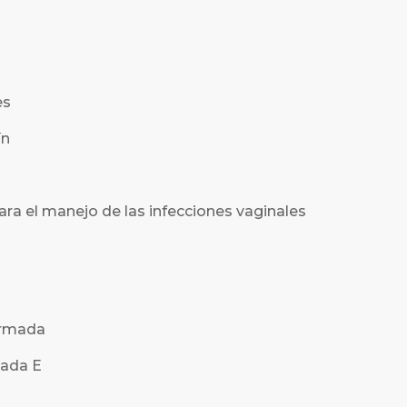
es
ín
ara el manejo de las infecciones vaginales
ormada
rada E