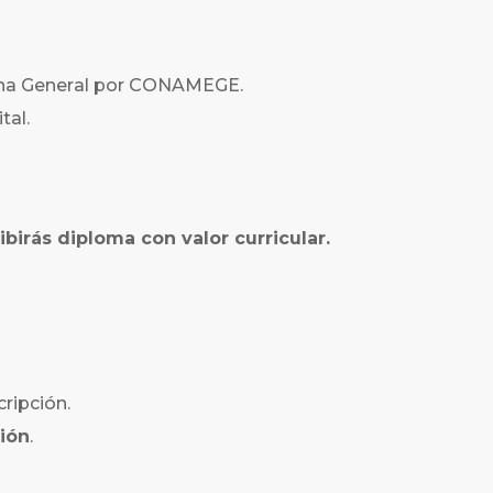
cina General por CONAMEGE.
tal.
ibirás diploma con valor curricular.
cripción.
ión
.