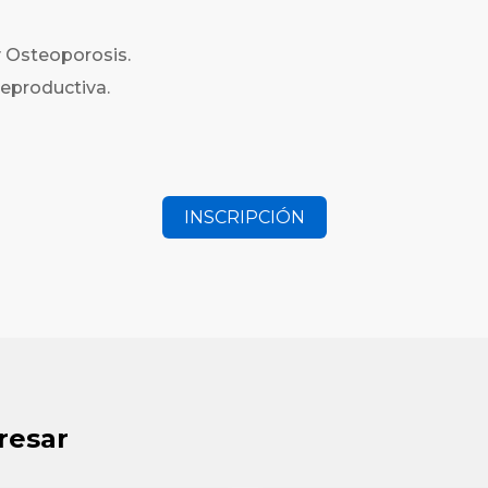
y Osteoporosis.
eproductiva.
INSCRIPCIÓN
resar