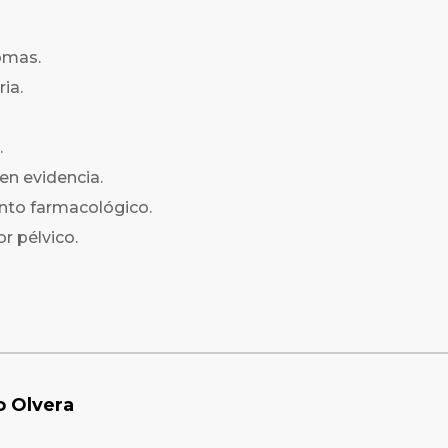
omas.
ia.
.
en evidencia.
nto farmacológico.
r pélvico.
o Olvera