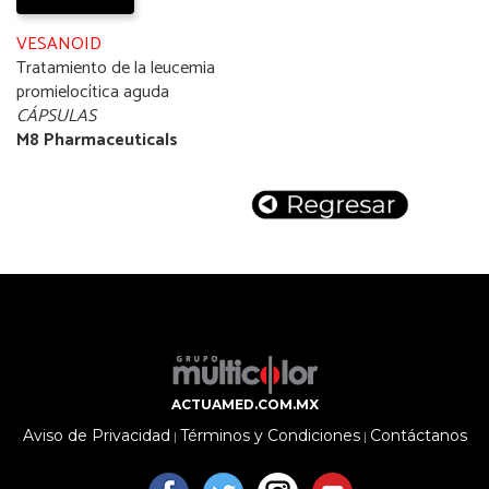
VESANOID
Tratamiento de la leucemia
promielocítica aguda
CÁPSULAS
M8 Pharmaceuticals
ACTUAMED.COM.MX
Aviso de Privacidad
Términos y Condiciones
Contáctanos
|
|