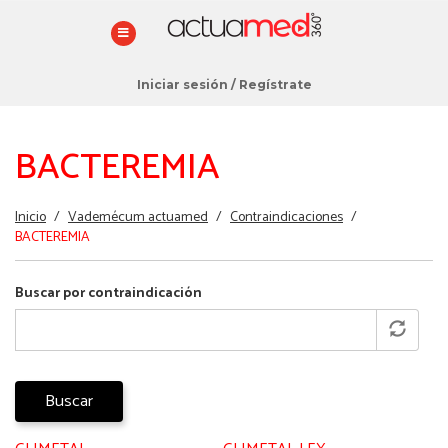
Iniciar sesión
/
Regístrate
BACTEREMIA
Estás
Inicio
/
Vademécum actuamed
/
Contraindicaciones
/
aquí
BACTEREMIA
Buscar por contraindicación
Buscar